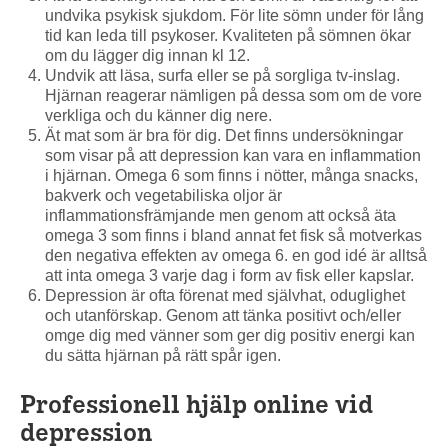
undvika psykisk sjukdom. För lite sömn under för lång
tid kan leda till psykoser. Kvaliteten på sömnen ökar
om du lägger dig innan kl 12.
Undvik att läsa, surfa eller se på sorgliga tv-inslag.
Hjärnan reagerar nämligen på dessa som om de vore
verkliga och du känner dig nere.
Ät mat som är bra för dig. Det finns undersökningar
som visar på att depression kan vara en inflammation
i hjärnan. Omega 6 som finns i nötter, många snacks,
bakverk och vegetabiliska oljor är
inflammationsfrämjande men genom att också äta
omega 3 som finns i bland annat fet fisk så motverkas
den negativa effekten av omega 6. en god idé är alltså
att inta omega 3 varje dag i form av fisk eller kapslar.
Depression är ofta förenat med självhat, oduglighet
och utanförskap. Genom att tänka positivt och/eller
omge dig med vänner som ger dig positiv energi kan
du sätta hjärnan på rätt spår igen.
Professionell hjälp online vid
depression