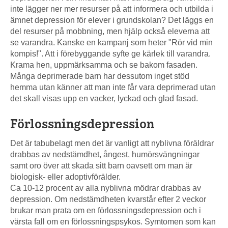
inte lägger ner mer resurser på att informera och utbilda i
ämnet depression för elever i grundskolan? Det läggs en
del resurser på mobbning, men hjälp också eleverna att
se varandra. Kanske en kampanj som heter "Rör vid min
kompis!". Att i förebyggande syfte ge kärlek till varandra.
Krama hen, uppmärksamma och se bakom fasaden.
Många deprimerade barn har dessutom inget stöd
hemma utan känner att man inte får vara deprimerad utan
det skall visas upp en vacker, lyckad och glad fasad.
Förlossningsdepression
Det är tabubelagt men det är vanligt att nyblivna föräldrar
drabbas av nedstämdhet, ångest, humörsvängningar
samt oro över att skada sitt barn oavsett om man är
biologisk- eller adoptivförälder.
Ca 10-12 procent av alla nyblivna mödrar drabbas av
depression. Om nedstämdheten kvarstår efter 2 veckor
brukar man prata om en förlossningsdepression och i
värsta fall om en förlossningspsykos. Symtomen som kan