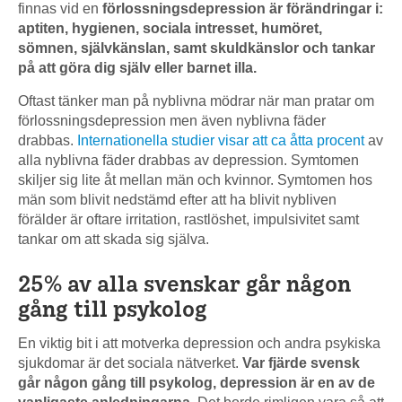
finnas vid en
förlossningsdepression är förändringar i:
aptiten, hygienen, sociala intresset, humöret,
sömnen, självkänslan, samt skuldkänslor och tankar
på att göra dig själv eller barnet illa.
Oftast tänker man på nyblivna mödrar när man pratar om
förlossningsdepression men även nyblivna fäder
drabbas.
Internationella studier visar att ca åtta procent
av
alla nyblivna fäder drabbas av depression. Symtomen
skiljer sig lite åt mellan män och kvinnor. Symtomen hos
män som blivit nedstämd efter att ha blivit nybliven
förälder är oftare irritation, rastlöshet, impulsivitet samt
tankar om att skada sig själva.
25% av alla svenskar går någon
gång till psykolog
En viktig bit i att motverka depression och andra psykiska
sjukdomar är det sociala nätverket.
Var fjärde svensk
går någon gång till psykolog, depression är en av de