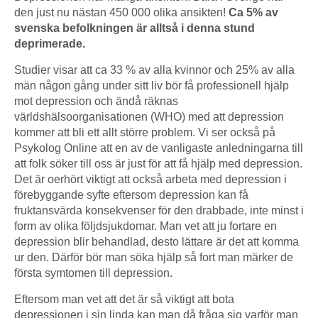
den just nu nästan 450 000 olika ansikten!
Ca 5% av
svenska befolkningen är alltså i denna stund
deprimerade.
Studier visar att ca 33 % av alla kvinnor och 25% av alla
män någon gång under sitt liv bör få professionell hjälp
mot depression och ändå räknas
världshälsoorganisationen (WHO) med att depression
kommer att bli ett allt större problem. Vi ser också på
Psykolog Online att en av de vanligaste anledningarna till
att folk söker till oss är just för att få hjälp med depression.
Det är oerhört viktigt att också arbeta med depression i
förebyggande syfte eftersom depression kan få
fruktansvärda konsekvenser för den drabbade, inte minst i
form av olika följdsjukdomar. Man vet att ju fortare en
depression blir behandlad, desto lättare är det att komma
ur den. Därför bör man söka hjälp så fort man märker de
första symtomen till depression.
Eftersom man vet att det är så viktigt att bota
depressionen i sin linda kan man då fråga sig varför man