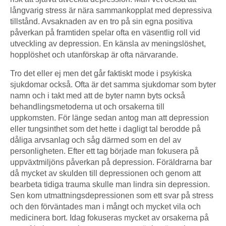
långvarig stress är nära sammankopplat med depressiva
tillstånd. Avsaknaden av en tro på sin egna positiva
påverkan på framtiden spelar ofta en väsentlig roll vid
utveckling av depression. En känsla av meningslöshet,
hopplöshet och utanförskap är ofta närvarande.
Tro det eller ej men det går faktiskt mode i psykiska
sjukdomar också. Ofta är det samma sjukdomar som byter
namn och i takt med att de byter namn byts också
behandlingsmetoderna ut och orsakerna till
uppkomsten. För länge sedan antog man att depression
eller tungsinthet som det hette i dagligt tal berodde på
dåliga arvsanlag och såg därmed som en del av
personligheten. Efter ett tag började man fokusera på
uppväxtmiljöns påverkan på depression. Föräldrarna bar
då mycket av skulden till depressionen och genom att
bearbeta tidiga trauma skulle man lindra sin depression.
Sen kom utmattningsdepressionen som ett svar på stress
och den förväntades man i mångt och mycket vila och
medicinera bort. Idag fokuseras mycket av orsakerna på