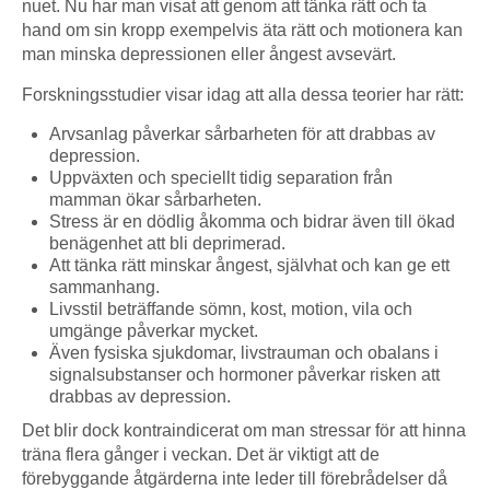
nuet. Nu har man visat att genom att tänka rätt och ta
hand om sin kropp exempelvis äta rätt och motionera kan
man minska depressionen eller ångest avsevärt.
Forskningsstudier visar idag att alla dessa teorier har rätt:
Arvsanlag påverkar sårbarheten för att drabbas av
depression.
Uppväxten och speciellt tidig separation från
mamman ökar sårbarheten.
Stress är en dödlig åkomma och bidrar även till ökad
benägenhet att bli deprimerad.
Att tänka rätt minskar ångest, självhat och kan ge ett
sammanhang.
Livsstil beträffande sömn, kost, motion, vila och
umgänge påverkar mycket.
Även fysiska sjukdomar, livstrauman och obalans i
signalsubstanser och hormoner påverkar risken att
drabbas av depression.
Det blir dock kontraindicerat om man stressar för att hinna
träna flera gånger i veckan. Det är viktigt att de
förebyggande åtgärderna inte leder till förebrådelser då