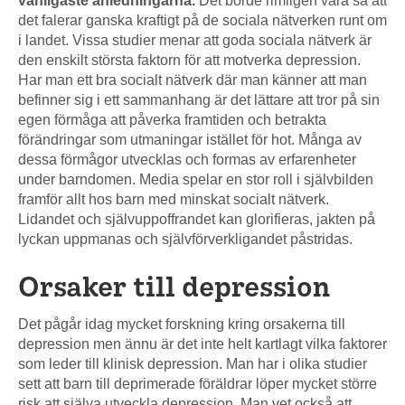
vanligaste anledningarna.
Det borde rimligen vara så att
det falerar ganska kraftigt på de sociala nätverken runt om
i landet. Vissa studier menar att goda sociala nätverk är
den enskilt största faktorn för att motverka depression.
Har man ett bra socialt nätverk där man känner att man
befinner sig i ett sammanhang är det lättare att tror på sin
egen förmåga att påverka framtiden och betrakta
förändringar som utmaningar istället för hot. Många av
dessa förmågor utvecklas och formas av erfarenheter
under barndomen. Media spelar en stor roll i självbilden
framför allt hos barn med minskat socialt nätverk.
Lidandet och självuppoffrandet kan glorifieras, jakten på
lyckan uppmanas och självförverkligandet påstridas.
Orsaker till depression
Det pågår idag mycket forskning kring orsakerna till
depression men ännu är det inte helt kartlagt vilka faktorer
som leder till klinisk depression. Man har i olika studier
sett att barn till deprimerade föräldrar löper mycket större
risk att själva utveckla depression. Man vet också att